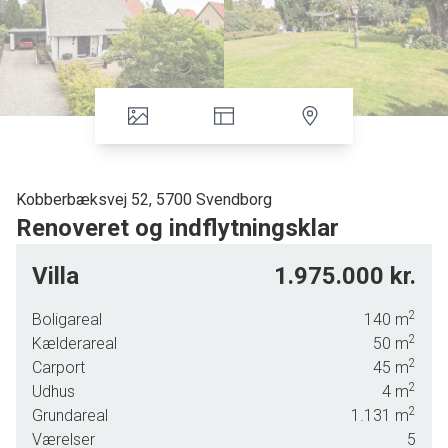
Kobberbæksvej 52, 5700 Svendborg
Renoveret og indflytningsklar
Centralt beliggende nær indkøb, skole, etc.
Villa
1.975.000 kr.
Lukket grund med velanlagt haveanlæg.
2
Boligareal
140
m
Regulær, lysfyldt indretning med klinkegulve og gulvvarme,
2
Kælderareal
50
m
opvarmet med varmepumpe, listebeklædte lofter, primært
2
Carport
45
m
tæppebelagte plankegulve etc.
2
Udhus
4
m
2
Grundareal
1.131
m
Entré med opgang til 1. sal
Værelser
5