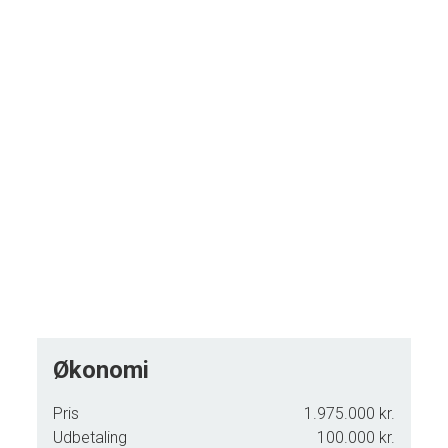
Indkørsel med dobbelt muret carport samt
værksted/depotrum
En villa for køber, der ønsker velholdt og indflytningsklar
bolig med mulighed for individuel indretning i rolige, centrale
omgivelser.
Økonomi
Pris
1.975.000 kr.
Udbetaling
100.000 kr.