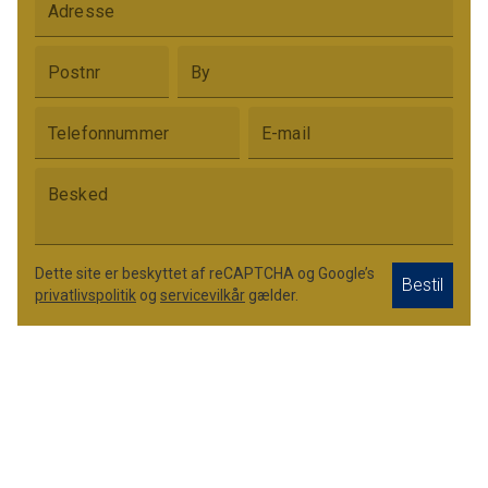
Adresse
Postnr
By
Telefonnummer
E-mail
Besked
Dette site er beskyttet af reCAPTCHA og Google’s
Bestil
privatlivspolitik
og
servicevilkår
gælder.