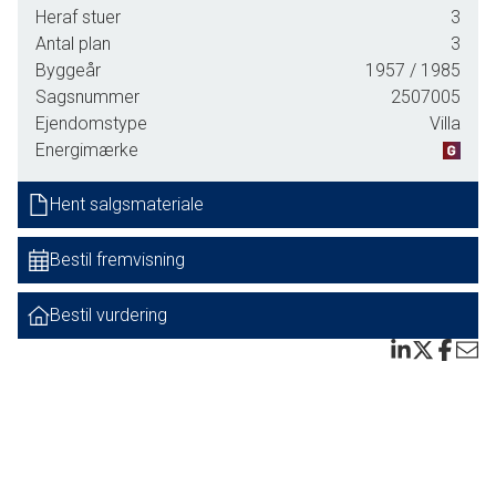
Badeværelse med gulvvarme
Heraf stuer
3
Antal plan
3
Garderoberum
Byggeår
1957
/ 1985
Sagsnummer
2507005
Køkkenmed spiseplads
Ejendomstype
Villa
Opholdsstue med nedgang til:
Energimærke
regulær lysfyldt havestue med klinkegulv, gulvvarme, og
Hent salgsmateriale
brændeovn samt udgang til meget velanlagt lukket
haveanlæg.
Bestil fremvisning
Underetage med:
Bestil vurdering
Bryggers og bruseafd.
Depot/viktualierum
Stort disponibelt depotrum
1 sal med soveværelse samt værelse